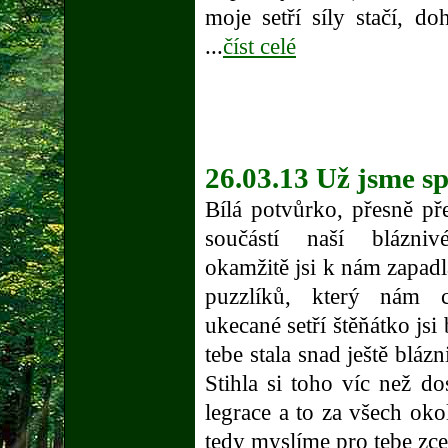
moje setří síly stačí, do
...
číst celé
26.03.13 Už jsme sp
Bílá potvůrko, přesně pře
součástí naší blázniv
okamžitě jsi k nám zapadl
puzzlíků, který nám c
ukecané setří štěňátko jsi 
tebe stala snad ještě blázn
Stihla si toho víc než do
legrace a to za všech okoln
tedy myslíme pro tebe zcel