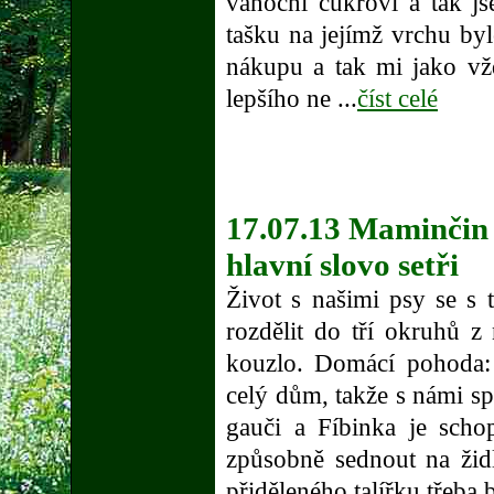
vánoční cukroví a tak j
tašku na jejímž vrchu by
nákupu a tak mi jako v
lepšího ne ...
číst celé
17.07.13 Maminčin 
hlavní slovo setři
Život s našimi psy se s
rozdělit do tří okruhů 
kouzlo. Domácí pohoda:
celý dům, takže s námi spí
gauči a Fíbinka je sch
způsobně sednout na židl
přiděleného talířku třeba