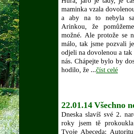
Hurá, jaro je tady, je ča
maminka vzala dovolenou
a aby na to nebyla sa
Arinkou, že pomůžeme
možné. Ale protože se n
málo, tak jsme pozvali je
odjeli na dovolenou a tak 
nás. Chápejte bylo by dos
hodilo, že ...
číst celé
22.01.14 Všechno ne
Dneska slavíš své 2. na
roky jsem tě prokoukl
Tvoje Abeceda: Autoritu