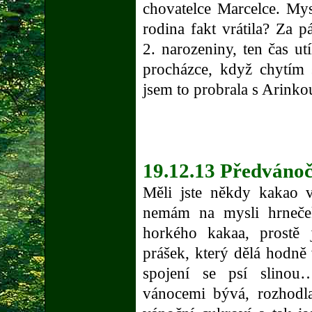
chovatelce Marcelce. My
rodina fakt vrátila? Za 
2. narozeniny, ten čas ut
procházce, když chytím 
jsem to probrala s Arinkou
19.12.13 Předvánoč
Měli jste někdy kakao 
nemám na mysli hrneče
horkého kakaa, prostě
prášek, který dělá hodně
spojení se psí slino
vánocemi bývá, rozhodl