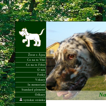
Život s Ájou
Co na to Viki
Co na to Fibie
O nás
Fotky
Vzkazy
In memoriam
Standard plemene
Na
Odkazy
vytiskni stránku