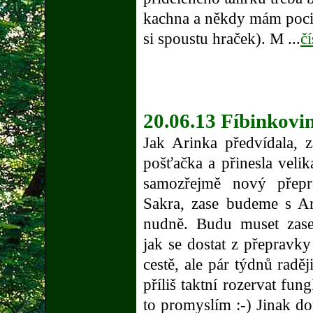
kachna a někdy mám pocit
si spoustu hraček). M ...
čí
20.06.13 Fíbinkovin
Jak Arinka předvídala, 
pošťačka a přinesla veli
samozřejmě nový přepr
Sakra, zase budeme s Ar
nudně. Budu muset zase
jak se dostat z přepravky
cestě, ale pár týdnů radě
příliš taktní rozervat fu
to promyslím :-) Jinak 