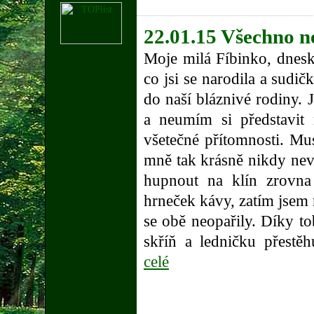
22.01.15 Všechno ne
Moje milá Fíbinko, dnesk
co jsi se narodila a sudičk
do naší bláznivé rodiny. 
a neumím si představit
všetečné přítomnosti. Mu
mně tak krásně nikdy neví
hupnout na klín zrovn
hrneček kávy, zatím jsem 
se obě neopařily. Díky tob
skříň a ledničku přestěhu
celé