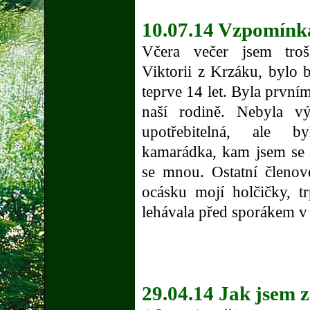
10.07.14 Vzpomínka
Včera večer jsem tro
Viktorii z Krzáku, bylo b
teprve 14 let. Byla první
naší rodině. Nebyla vý
upotřebitelná, ale 
kamarádka, kam jsem se 
se mnou. Ostatní členov
ocásku mojí holčičky, t
lehávala před sporákem v 
29.04.14 Jak jsem 