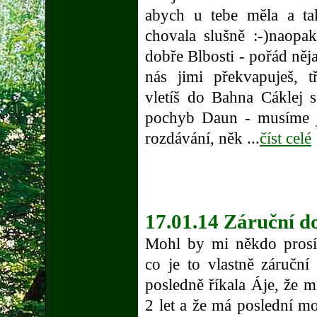
abych u tebe měla a ta
chovala slušně :-)naopak
dobře Blbosti - pořád něj
nás jimi překvapuješ, t
vletíš do Bahna Cáklej s
pochyb Daun - musíme j
rozdávání, něk ...
číst celé
17.01.14 Záruční d
Mohl by mi někdo prosí
co je to vlastně záručn
posledně říkala Áje, že m
2 let a že má poslední mo