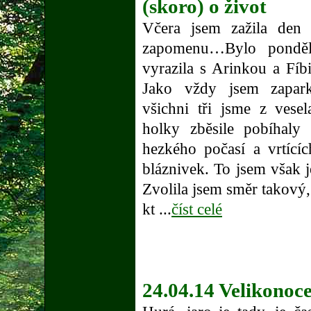
(skoro) o život
Včera jsem zažila den 
zapomenu…Bylo ponděl
vyrazila s Arinkou a Fí
Jako vždy jsem zapark
všichni tři jsme z vese
holky zběsile pobíhaly
hezkého počasí a vrtící
bláznivek. To jsem však 
Zvolila jsem směr takov
kt ...
číst celé
24.04.14 Velikonoc